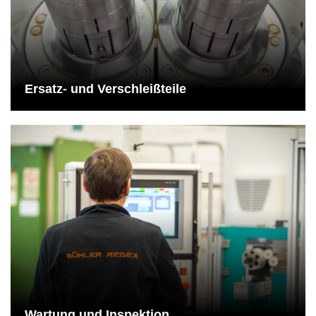
Die Verfügbarkeit dieser Teile ist eine Grundvoraussetzung für
den langfristigen Einsatz von Maschinen.
Mehr dazu
Ersatz- und Verschleißteile
Wartung und Inspektion
Für die Produkte der REDEX Group gibt es einen genauen Plan,
was zu welchem Zeitpunkt getan werden muss, um die
lebenslange Zuverlässigkeit der Einheiten zu gewährleisten.
Mehr dazu
Wartung und Inspektion