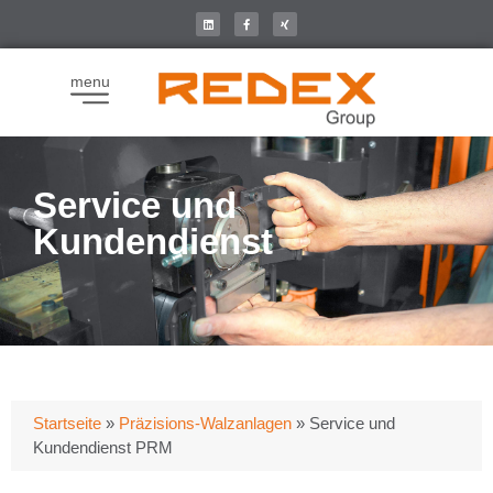
menu
Service und
Kundendienst
Startseite
»
Präzisions-Walzanlagen
»
Service und
Kundendienst PRM