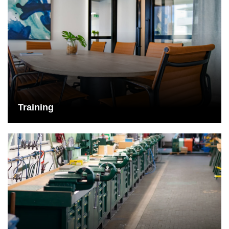
Training
Für uns ist es wichtig, dass die zukünftigen Maschinenführer die
Maschinen und alle Belange rund um die Anlage selbständig
bedienen können.
Mehr dazu
Training
Reperaturdienst
Unabhängig von Gewährleistungsfristen können sich die Kunden
der REDEX Group im Falle von nicht funktionierenden