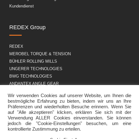
Kundendienst
REDEX Group
REDEX
MEROBEL TORQUE & TENSION
BÜHLER ROLLING MILLS
UNGERER TECHNOLOGIES
BWG TECHNOLOGIES
ANDANTEX ANGLE GEAR
Wir verwenden Cookies auf unserer Website, um Ihnen die
bestmögliche Erfahrung zu bieten, indem wir uns an Ihre
Über uns
DSGVO
Präferenzen und wiederholten Besuche erinnern. Wenn Sie
auf "Alle akzeptieren" klicken, erklären Sie sich mit der
Verwendung ALLER Cookies einverstanden. Sie können
jedoch die "Cookie-Einstellungen" besuchen, um eine
Gruppenprofil
Impressum
kontrollierte Zustimmung zu erteilen.
Karriere
Cookie-Richtlinie
Kontakt