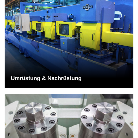
Umrüstung & Nachrüstung
Das Serviceteam der REDEX Group ist in der Lage,
unterschiedliche Stufen der Modernisierung von Maschinen
anzubieten.
Mehr dazu
Umrüstung & Nachrüstung
Ersatz- und Verschleißteile