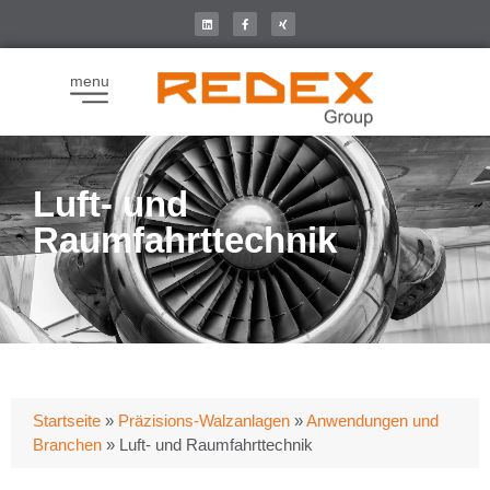
menu
Luft- und
Raumfahrttechnik
Startseite
»
Präzisions-Walzanlagen
»
Anwendungen und
Branchen
»
Luft- und Raumfahrttechnik