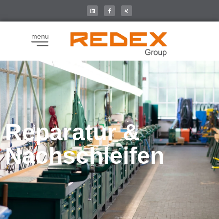
menu
Reparatur &
Nachschleifen