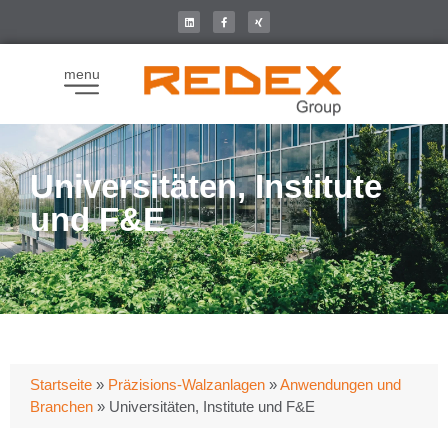
menu
Universitäten, Institute
und F&E
Startseite
»
Präzisions-Walzanlagen
»
Anwendungen und
Branchen
»
Universitäten, Institute und F&E