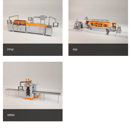
FFW
RM
WRM