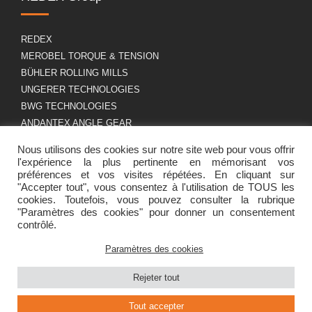
REDEX
MEROBEL TORQUE & TENSION
BÜHLER ROLLING MILLS
UNGERER TECHNOLOGIES
BWG TECHNOLOGIES
ANDANTEX ANGLE GEAR
Nous utilisons des cookies sur notre site web pour vous offrir
l'expérience la plus pertinente en mémorisant vos
A propos
RGPD
préférences et vos visites répétées. En cliquant sur
"Accepter tout", vous consentez à l'utilisation de TOUS les
cookies. Toutefois, vous pouvez consulter la rubrique
"Paramètres des cookies" pour donner un consentement
Présentation du groupe
Mentions légales
contrôlé.
Carrière
Politique de cookies
Contact
Paramètres des cookies
Rejeter tout
Tout accepter
Site créé grâce à beaucoup de café
par Canefora