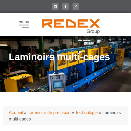
menu
Laminoirs multi-cages
Accueil
»
Laminoirs de précision
»
Technologie
»
Laminoirs
multi-cages