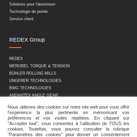
Solutions pour l'aluminium
Technologie de pointe
Service client
REDEX Group
REDEX
MEROBEL TORQUE & TENSION
BÜHLER ROLLING MILLS
UNGERER TECHNOLOGIES
BWG TECHNOLOGIES
ANDANTEX ANGLE GEAR
Nous utilisons des cookies sur notre site web pour vous offrir
l'expérience la plus pertinente en mémorisant vos
A propos
RGPD
préférences et vos visites répétées. En cliquant sur
"Accepter tout", vous consentez à l'utilisation de TOUS les
cookies. Toutefois, vous pouvez consulter la rubrique
"Paramètres des cookies" pour donner un consentement
Présentation du groupe
Mentions légales