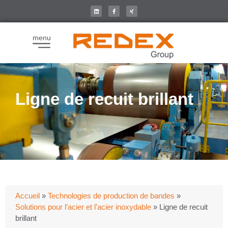
menu
Ligne de recuit brillant
Accueil
»
Technologies de production de bandes
»
Solutions pour l’acier et l’acier inoxydable
»
Ligne de recuit
brillant