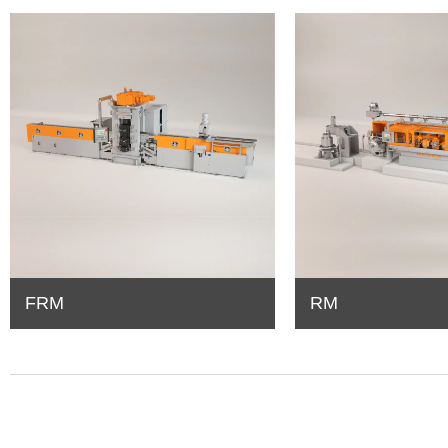
FRM
RM