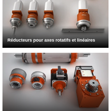
linéaires
L'exclusivité du design avec pignon intégré de sortie est au coeur
de la plus grande gamme de servo reducteurs entièrement dédiée
au pilotage des axes rotatifs et linéaires.
Voir plus
Réducteurs pour axes rotatifs et linéaires
Broches et tables rotatives
Boite 2 vitesses dédiée aux applications broches et tables
rotatives