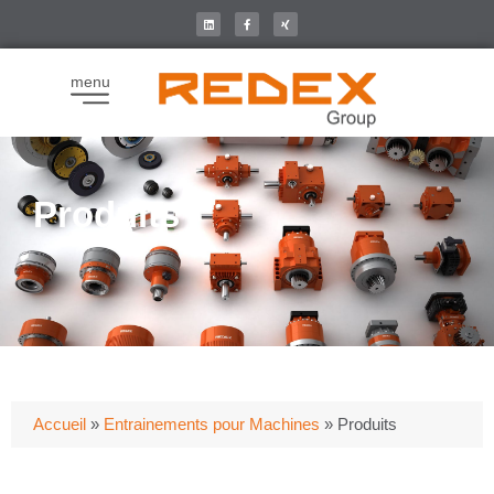
menu
Produits
Accueil
»
Entrainements pour Machines
»
Produits