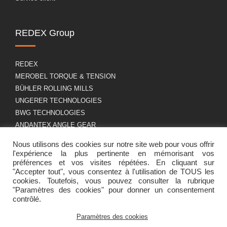
REDEX Group
REDEX
MEROBEL TORQUE & TENSION
BÜHLER ROLLING MILLS
UNGERER TECHNOLOGIES
BWG TECHNOLOGIES
ANDANTEX ANGLE GEAR
Nous utilisons des cookies sur notre site web pour vous offrir
l'expérience la plus pertinente en mémorisant vos
A propos
RGPD
préférences et vos visites répétées. En cliquant sur
"Accepter tout", vous consentez à l'utilisation de TOUS les
cookies. Toutefois, vous pouvez consulter la rubrique
"Paramètres des cookies" pour donner un consentement
Présentation du groupe
Mentions légales
contrôlé.
Carrière
Politique de cookies
Contact
Paramètres des cookies