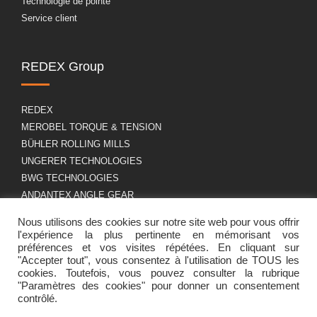
Technologie de pointe
Service client
REDEX Group
REDEX
MEROBEL TORQUE & TENSION
BÜHLER ROLLING MILLS
UNGERER TECHNOLOGIES
BWG TECHNOLOGIES
ANDANTEX ANGLE GEAR
Nous utilisons des cookies sur notre site web pour vous offrir
l'expérience la plus pertinente en mémorisant vos
A propos
RGPD
préférences et vos visites répétées. En cliquant sur
"Accepter tout", vous consentez à l'utilisation de TOUS les
cookies. Toutefois, vous pouvez consulter la rubrique
"Paramètres des cookies" pour donner un consentement
Présentation du groupe
Mentions légales
contrôlé.
Carrière
Politique de cookies